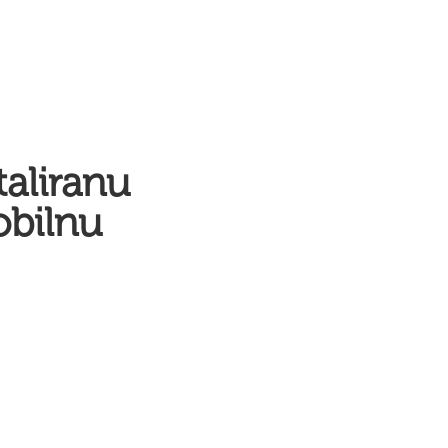
aliranu
bilnu