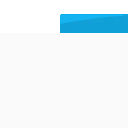
Budite
obavešteni
Ostavite Vaš e-mail ukoliko ž
obaveštavamo o napretku ser