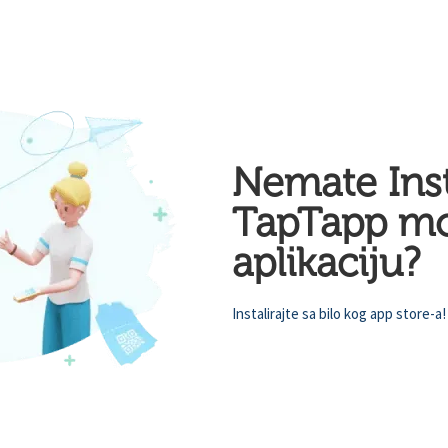
Nemate Inst
TapTapp mo
aplikaciju?
Instalirajte sa bilo kog app store-a!