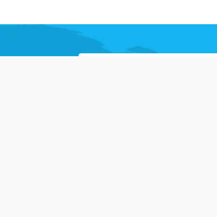
!
elite da Vas
visa.